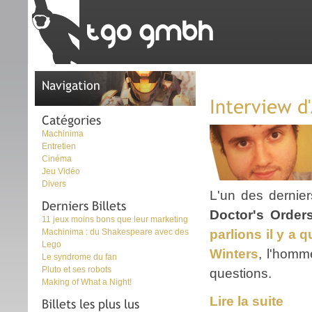
Navigation
Interview d
Catégories
Machinima
Entretien
Cinéma
Jeu Vidéo
Divers
L'un des dernie
Derniers Billets
Doctor's Order
11 jeux moins bons que leur marketing
Machinima : du Shakespeare avec des
parlions il y a
Lego
Winters
, l'hom
Le syndrome du fan
Pluto et ses robots
questions.
Making of What a Night!
Lire la suite
Billets les plus lus