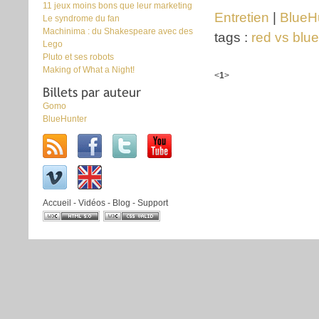
11 jeux moins bons que leur marketing
Entretien
|
BlueH
Le syndrome du fan
Machinima : du Shakespeare avec des
tags :
red vs blue
Lego
Pluto et ses robots
Making of What a Night!
<
1
>
Billets par auteur
Gomo
BlueHunter
Accueil
-
Vidéos
-
Blog
-
Support