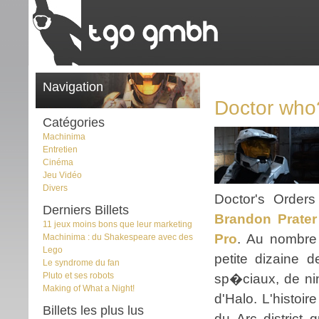
Navigation
Doctor who
Catégories
Machinima
Entretien
Cinéma
Jeu Vidéo
Divers
Doctor's Order
Derniers Billets
Brandon Prate
11 jeux moins bons que leur marketing
Pro
. Au nombre 
Machinima : du Shakespeare avec des
Lego
petite dizaine 
Le syndrome du fan
Pluto et ses robots
sp�ciaux, de ni
Making of What a Night!
d'Halo. L'histoi
Billets les plus lus
du Arc district