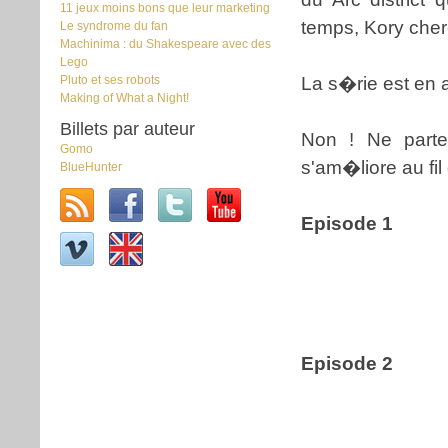
11 jeux moins bons que leur marketing
temps, Kory cherc
Le syndrome du fan
Machinima : du Shakespeare avec des
Lego
Pluto et ses robots
La s�rie est en a
Making of What a Night!
Billets par auteur
Non ! Ne parte
Gomo
s'am�liore au fi
BlueHunter
Episode 1
Episode 2