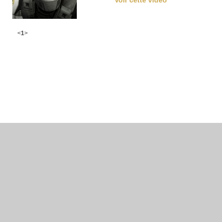
Voir cette vidéo
<
1
>