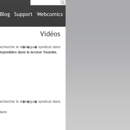
Blog
Support
Webcomics
Vidéos
et recherche le d�l�gu� syndical dans
isponibles dans le lecteur Youtube.
et recherche le d�l�gu� syndical dans
taire