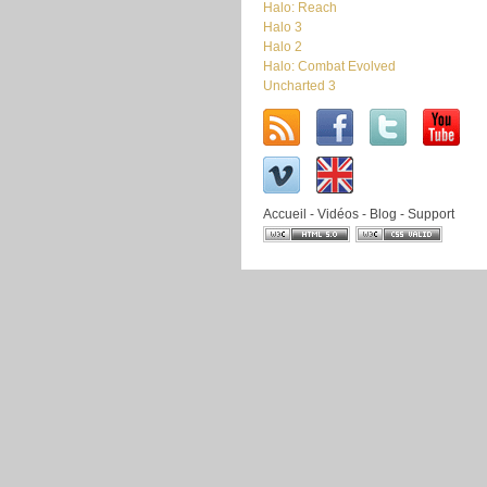
Halo: Reach
Halo 3
Halo 2
Halo: Combat Evolved
Uncharted 3
Accueil
-
Vidéos
-
Blog
-
Support