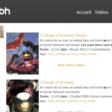
Accueil
Vidéos
Change of Scenery Redux
En raison de la crise un soldat bleu est licenci� 
le but de retrouver son travail.
Les sous-titres sont d
Durée
: 11:10 |
date :
08 juin 2012 | 3 commentaires
tags :
halo
,
change
,
scenery
,
crisis
,
lemon
Voir cette vidéo
Change of Scenery
En raison de la crise un soldat bleu est licenci� 
le but de retrouver son travail.
Durée
: 11:43 |
date :
13 juillet 2009 | Aucun commen
tags :
halo
,
change
,
scenery
,
crisis
,
lemon