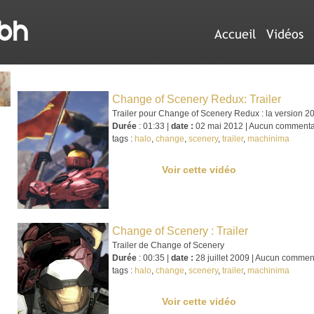
Accueil
Vidéos
Change of Scenery Redux: Trailer
Trailer pour Change of Scenery Redux : la version 20
Durée
: 01:33 |
date :
02 mai 2012 | Aucun commenta
tags :
halo
,
change
,
scenery
,
trailer
,
machinima
Voir cette vidéo
Change of Scenery : Trailer
Trailer de Change of Scenery
Durée
: 00:35 |
date :
28 juillet 2009 | Aucun commen
tags :
halo
,
change
,
scenery
,
trailer
,
machinima
Voir cette vidéo