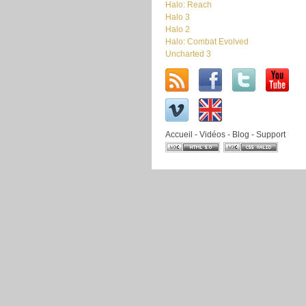
Halo: Reach
Halo 3
Halo 2
Halo: Combat Evolved
Uncharted 3
Accueil
-
Vidéos
-
Blog
-
Support