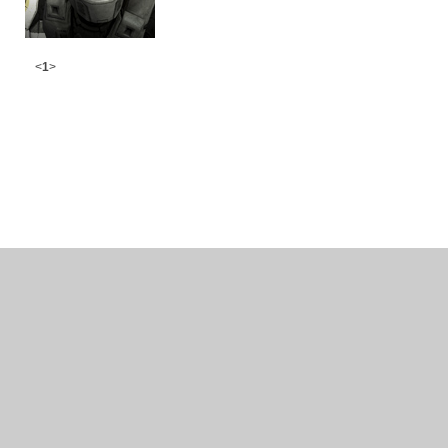
<
1
>