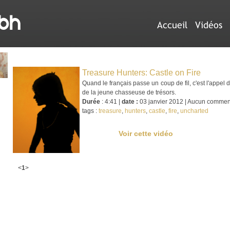
Accueil
Vidéos
Treasure Hunters: Castle on Fire
Quand le français passe un coup de fil, c'est l'appel d
de la jeune chasseuse de trésors.
Durée
: 4:41 |
date :
03 janvier 2012 | Aucun commen
tags :
treasure
,
hunters
,
castle
,
fire
,
uncharted
Voir cette vidéo
<
1
>