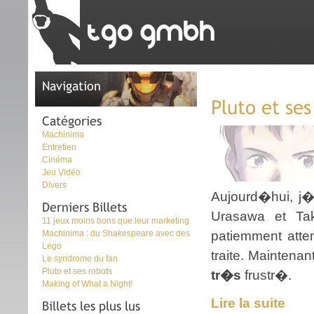
Navigation
Pluto et ses
Catégories
Machinima
Entretien
Cinéma
Jeu Vidéo
Divers
Aujourd�hui, j�a
Derniers Billets
Urasawa et Ta
11 jeux moins bons que leur marketing
Machinima : du Shakespeare avec des
patiemment atte
Lego
traite. Maintenan
Le syndrome du fan
Pluto et ses robots
tr�s
frustr�.
Making of What a Night!
Lire la suite
Billets les plus lus