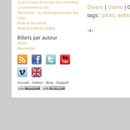
11 jeux moins bons que leur marketing
Divers
|
Gomo
| 
Le syndrome du fan
Machinima : du Shakespeare avec des
tags :
pluto
,
astro
Lego
Pluto et ses robots
Making of What a Night!
<
1
>
Billets par auteur
Gomo
BlueHunter
Accueil
-
Vidéos
-
Blog
-
Support