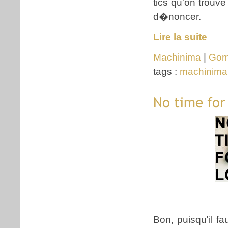
tics qu'on trouv
d�noncer.
Lire la suite
Machinima
|
Go
tags :
machinima
No time for
Bon, puisqu'il f