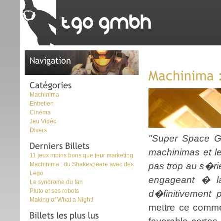
Navigation
Machinima :
Catégories
Machinima
Entretien
Cinéma
Jeu Vidéo
Divers
"Super Space Go
Derniers Billets
machinimas et l
11 jeux moins bons que leur marketing
Machinima : du Shakespeare avec des
pas trop au s�r
Lego
engageant � la
Le syndrome du fan
Pluto et ses robots
d�finitivement 
Making of What a Night!
mettre ce comme
Billets les plus lus