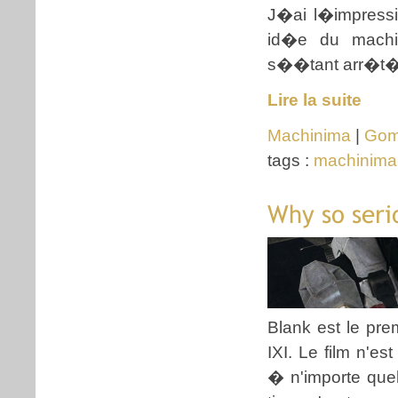
J�ai l�impress
id�e du machi
s��tant arr�t� 
Lire la suite
Machinima
|
Go
tags :
machinima
Why so seri
Blank est le pr
IXI. Le film n'es
� n'importe que