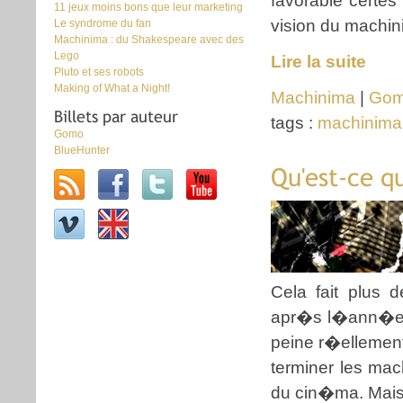
favorable certes 
11 jeux moins bons que leur marketing
vision du machin
Le syndrome du fan
Machinima : du Shakespeare avec des
Lego
Lire la suite
Pluto et ses robots
Making of What a Night!
Machinima
|
Go
Billets par auteur
tags :
machinima
Gomo
BlueHunter
Qu'est-ce q
Cela fait plus 
apr�s l�ann�e l
peine r�ellemen
terminer les mac
du cin�ma. Mais 