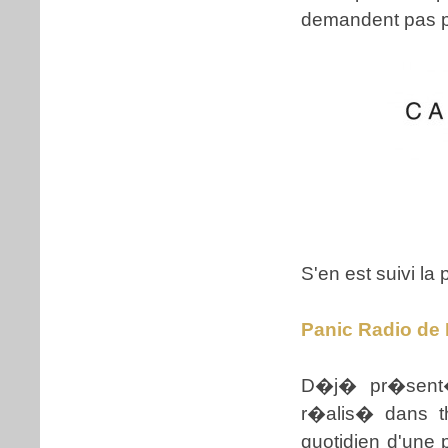
demandent pas pl
S'en est suivi la 
Panic Radio de 
D�j� pr�sent�
r�alis� dans t
quotidien d'une 