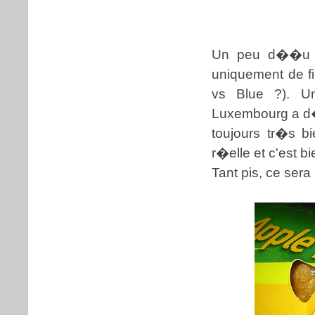
Un peu d��u d
uniquement de fil
vs Blue ?). U
Luxembourg a d�m
toujours tr�s 
r�elle et c'est 
Tant pis, ce sera